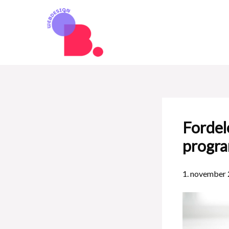
Gå
til
indholdet
Fordel
progr
1. november