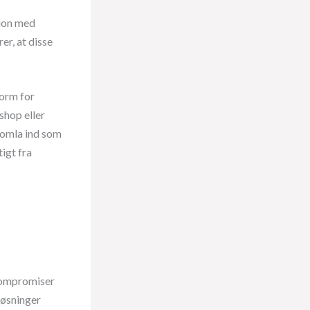
tion med
er, at disse
form for
shop eller
oomla ind som
igt fra
kompromiser
løsninger