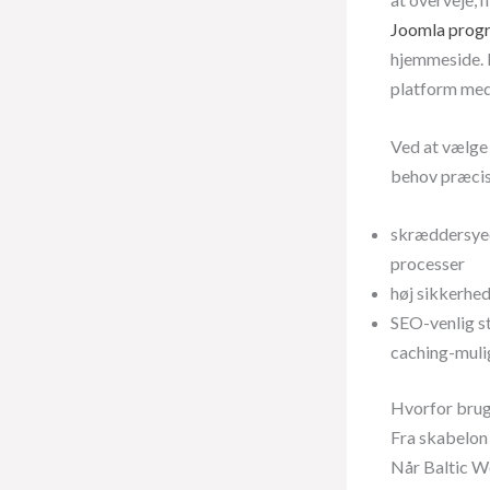
Joomla pro
hjemmeside. 
platform med 
Ved at vælge
behov præcis
skræddersyed
processer
høj sikkerhed
SEO-venlig st
caching-mulig
Hvorfor bru
Fra skabelon 
Når Baltic We