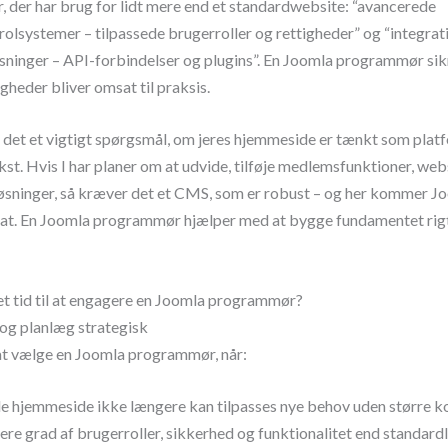
 der har brug for lidt mere end et standardwebsite: “avancerede
olsystemer – tilpassede brugerroller og rettigheder” og “integra
sninger – API-forbindelser og plugins”. En Joomla programmør sikr
gheder bliver omsat til praksis.
 det et vigtigt spørgsmål, om jeres hjemmeside er tænkt som plat
st. Hvis I har planer om at udvide, tilføje medlemsfunktioner, web
løsninger, så kræver det et CMS, som er robust – og her kommer J
at. En Joomla programmør hjælper med at bygge fundamentet rigt
et tid til at engagere en Joomla programmør?
 og planlæg strategisk
l at vælge en Joomla programmør, når:
e hjemmeside ikke længere kan tilpasses nye behov uden større 
ere grad af brugerroller, sikkerhed og funktionalitet end standard