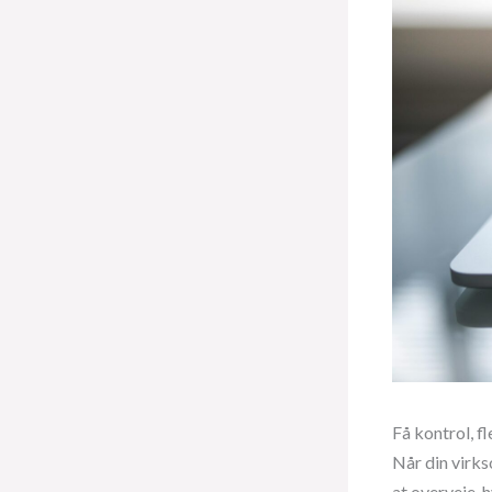
Få kontrol, f
Når din virks
at overveje, 