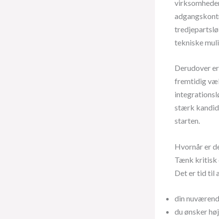
virksomheder,
adgangskontr
tredjepartslø
tekniske muli
Derudover er
fremtidig væk
integrations
stærk kandid
starten.
Hvornår er d
Tænk kritisk
Det er tid ti
din nuværend
du ønsker høj