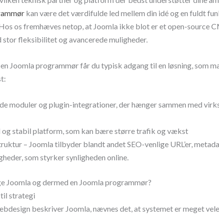
grammør
kan være det værdifulde led mellem din idé og en fuldt fun
Hos os fremhæves netop, at Joomla ikke blot er et open-source 
stor fleksibilitet og avancerede muligheder.
 en Joomla programmør får du typisk adgang til en løsning, som m
t:
e moduler og plugin-integrationer, der hænger sammen med vir
 og stabil platform, som kan bære større trafik og vækst
ruktur – Joomla tilbyder blandt andet SEO-venlige URL’er, metada
heder, som styrker synligheden online.
ge Joomla og dermed en Joomla programmør?
til strategi
bdesign beskriver Joomla, nævnes det, at systemet er meget veleg