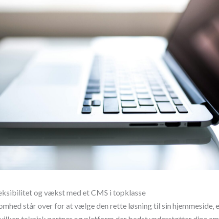
leksibilitet og vækst med et CMS i topklasse
omhed står over for at vælge den rette løsning til sin hjemmeside, e
hvilken teknisk partner og platform der bedst understøtter dine am