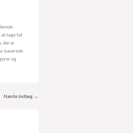
llerede
 at tage fat
 der er
mla-baserede
ngerer og
Næste Indlæg
→