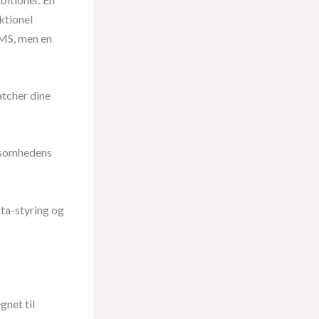
ktionel
CMS, men en
atcher dine
ksomhedens
ta-styring og
net til