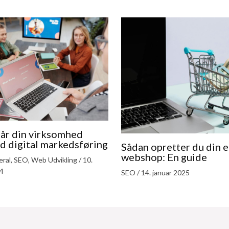
år din virksomhed
d digital markedsføring
Sådan opretter du din 
webshop: En guide
ral
,
SEO
,
Web Udvikling
/
10.
4
SEO
/
14. januar 2025