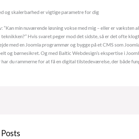
d og skalerbarhed er vigtige parametre for dig
v: “Kan min nuværende løsning vokse med mig – eller er væksten a
teknikken?” Hvis svaret peger mod det sidste, så er det ofte klogt
ejde med en Joomla programmør og bygge på et CMS som Joomla,
ibelt og børnesikret. Og med Baltic Webdesign’s ekspertise i Joo
har du rammerne for at få en digital tilstedeværelse, der både fu
 Posts