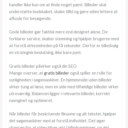
handler ikke kun om at finde noget pænt. Billeder skal
understøtte budskabet, skabe tillid og gøre siden lettere at
afkode for besøgende.
Gode billeder gør faktisk mere end designet alene. De
forklarer service, skaber stemning og hjælper brugeren med
at forstå virksomheden på få sekunder. Derfor er billedvalg
en strategisk beslutning, ikke bare pynt.
Gratis billeder påvirker også din SEO
Mange overser, at
gratis billeder
også spiller en rolle for
synligheden i søgemaskiner. En hjemmeside uden billeder
virker tung at læse, men en side med tilfældige billeder virker
utroværdig. Balancen ligger i relevante billeder, korrekt
navngivet og optimeret.
Når billeder får beskrivende filnavne og alt tekster, hjælper
det søgemaskiner med at forstå indholdet. Det øger
chancen for at siden bliver vist i billedsøgninger, og det